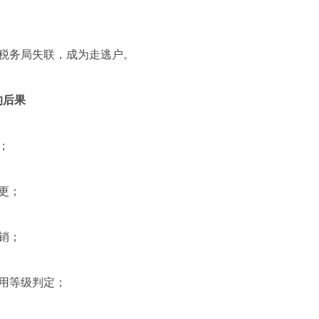
。
和税务局失联，成为走逃户。
的后果
；
更；
销；
信用等级判定；