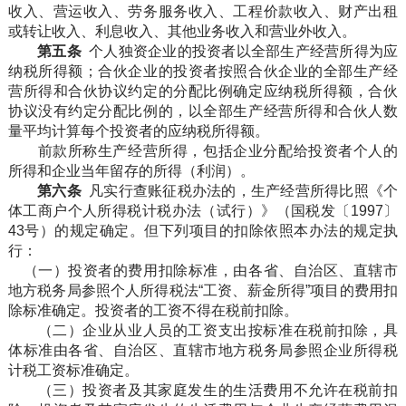
收入、营运收入、劳务服务收入、工程价款收入、财产出租
或转让收入、利息收入、其他业务收入和营业外收入。
第五条
个人独资企业的投资者以全部生产经营所得为应
纳税所得额；合伙企业的投资者按照合伙企业的全部生产经
营所得和合伙协议约定的分配比例确定应纳税所得额，合伙
协议没有约定分配比例的，以全部生产经营所得和合伙人数
量平均计算每个投资者的应纳税所得额。
前款所称生产经营所得，包括企业分配给投资者个人的
所得和企业当年留存的所得（利润）。
第六条
凡实行查账征税办法的，生产经营所得比照《个
体工商户个人所得税计税办法（试行）》（国税发〔1997〕
43号）的规定确定。但下列项目的扣除依照本办法的规定执
行：
（一）投资者的费用扣除标准，由各省、自治区、直辖市
地方税务局参照个人所得税法“工资、薪金所得”项目的费用扣
除标准确定。投资者的工资不得在税前扣除。
（二）企业从业人员的工资支出按标准在税前扣除，具
体标准由各省、自治区、直辖市地方税务局参照企业所得税
计税工资标准确定。
（三）投资者及其家庭发生的生活费用不允许在税前扣