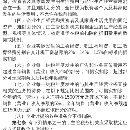
除。投资者及其家庭发生的生活费用与企业生产经营费用混
合在一起，并且难以划分的，全部视为投资者个人及其家庭
发生的生活费用，不允许在税前扣除。
（四）企业生产经营和投资者及其家庭生活共用的固定
资产，难以划分的，由主管税务机关根据企业的生产经营类
型、规模等具体情况，核定准予在税前扣除的折旧费用的数
额或比例。
（五）企业实际发生的工会经费、职工福利费、职工教
育经费分别在其计税工资总额的2%、14%、1.5%的标准内据
实扣除。
（六）企业每一纳税年度发生的广告和业务宣传费用不
超过当年销售（营业）收入2%的部分，可据实扣除；超过部
分可无限期向以后纳税年度结转。
（七）企业每一纳税年度发生的与其生产经营业务直接
相关的业务招待费，在以下规定比例范围内，可据实扣除：
全年销售（营业）收入净额在1500万元及其以下的，不超过
销售（营业）收入净额的5‰；全年销售（营业）收入净额超
过1500万元的，不超过该部分的3‰。
（八）企业计提的各种准备金不得扣除。
第七条
有下列情形之一的，主管税务机关应采取核定征
收方式征收个人所得税：